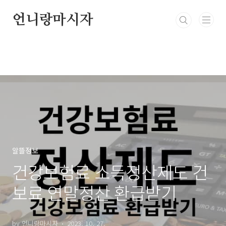
본문 바로가기
언니랑마시자
알뜰정보
건강보험료 소득정산제도 건
보료 연말정산 환급받기
by 언니랑마시자
2023. 10. 27.