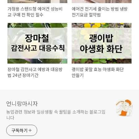
가정용 스탠드형 에어컨 성능비
에어컨 전기세 줄이는 방법 냉방
교 구매 전 확인 필수
전기요금 절약법
장마철 감전사고 예방과 대응방
괭이밥 꽃말 효능 야생화 화단
법 24년 장마기간
만들기
언니랑마시자
농업관련 정보와 일상생활 속 꿀팁을 소개하는 블로그입
니다
구독하기