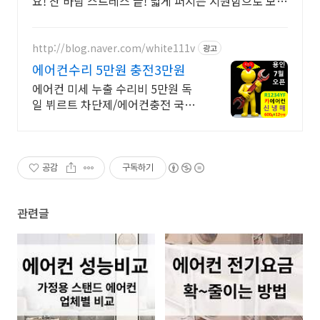
요! 찬 바람 스트레스 끝! 넓게 퍼지는 시원함으로 모두
가 만족.
http://blog.naver.com/white111v
광고
에어컨수리 5만원 충전3만원
에어컨 미세 누출 수리비 5만원 독
일 뷔르트 차단제/에어컨충전 국산2
만 수입차4만 엔진오일 7만원, 에어
컨충전 구냉매3만원/신냉매 10만원
대, DPF클리닝 20만원
공감
구독하기
관련글