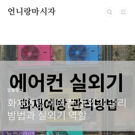
본문 바로가기
언니랑마시자
알뜰정보
화재예방 에어컨 실외기 관리
방법과 실외기 역할
by 언니랑마시자
2024. 6. 21.