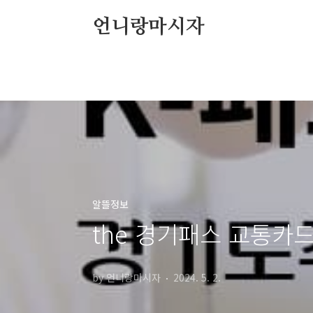
본문 바로가기
언니랑마시자
알뜰정보
the 경기패스 교통카
by 언니랑마시자
2024. 5. 2.