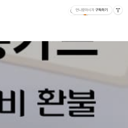
언니랑마시자
구독하기