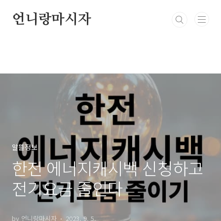
본문 바로가기
언니랑마시자
알뜰정보
한전 에너지캐시백 신청하고
전기요금 줄인다
by 언니랑마시자
2023. 9. 5.