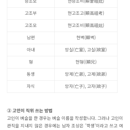
증조모
현증조비(顯曾祖妣)
고조부
현고조고(顯高祖考)
고조모
현고조비(顯高祖妣)
남편
현벽(顯벽)
아내
망실(亡室), 고실(故室)
형
현형((顯兄)
동생
망제(亡弟), 고제(故弟)
자식
망자(亡子), 고자(故子)
② 고인이 직위 쓰는 방법
고인이 벼슬을 한 경우는 벼슬 이름을 작성합니다. 그러나 고인이
관직을 지내지 않은 경우에는 남자 조상은 '학생'이라고 쓰고 여