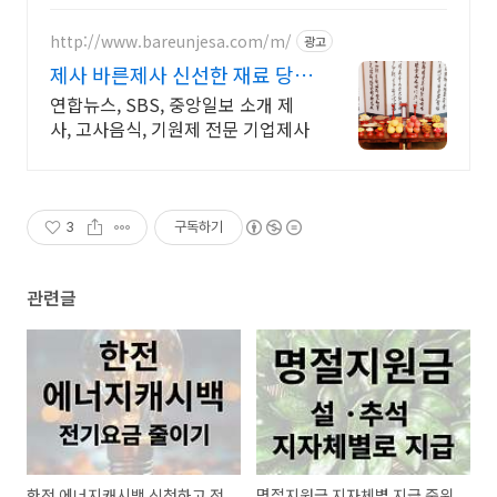
http://www.bareunjesa.com/m/
광고
제사 바른제사 신선한 재료 당일
조리/배송
연합뉴스, SBS, 중앙일보 소개 제
사, 고사음식, 기원제 전문 기업제사
3
구독하기
관련글
한전 에너지캐시백 신청하고 전
명절지원금 지자체별 지급 중위