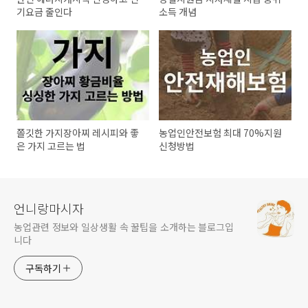
기요금 줄인다
소득 개념
쫄깃한 가지장아찌 레시피와 좋
농업인안전보험 최대 70%지원
은 가지 고르는 법
신청방법
언니랑마시자
농업관련 정보와 일상생활 속 꿀팁을 소개하는 블로그입
니다
구독하기