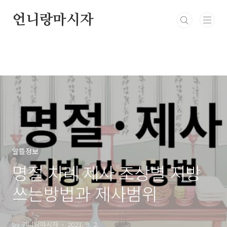
본문 바로가기
언니랑마시자
알뜰정보
명절 차례 제사 조상별 지방
쓰는방법과 제사범위
by 언니랑마시자
2023. 9. 2.