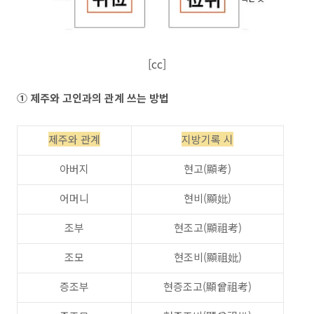
[cc]
① 제주와 고인과의 관계 쓰는 방법
제주와 관계
지방기록 시
아버지
현고(顯考)
어머니
현비(顯妣)
조부
현조고(顯祖考)
조모
현조비(顯祖妣)
증조부
현증조고(顯曾祖考)