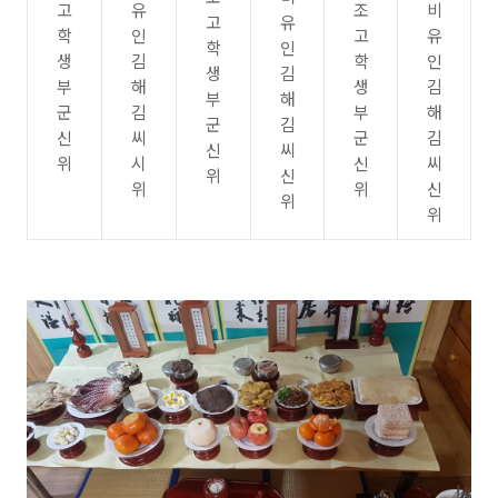
고
유
조
비
고
유
학
인
고
유
학
인
생
김
학
인
생
김
부
해
생
김
부
해
군
김
부
해
군
김
신
씨
군
김
신
씨
위
시
신
씨
위
신
위
위
신
위
위