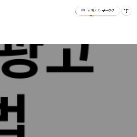
언니랑마시자
구독하기