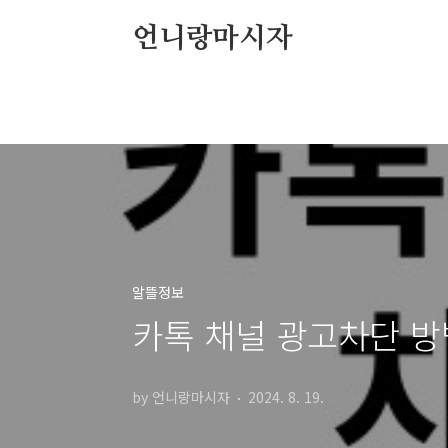
본문 바로가기
언니랑마시자
알뜰정보
카톡 채널 광고차단 방
by 언니랑마시자
2024. 8. 19.