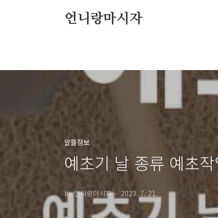
본문 바로가기
언니랑마시자
알뜰정보
예초기 날 종류 예초작
by 언니랑마시자
2023. 7. 21.