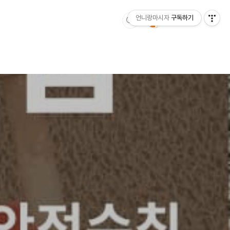
언니랑마시자
구독하기