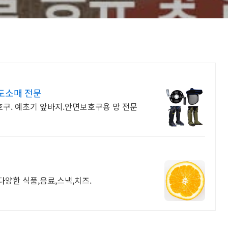
도소매 전문
구. 예초기 앞바지.안면보호구용 망 전문
다양한 식품,음료,스낵,치즈.