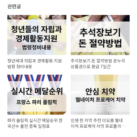
관련글
청년세대 자립과 경제활동 지원
추석장보기 돈 절약방법 온누리
법령 정비내용
상품권으로 환급 7일간
파리 올림픽 실시간 메달순위 한
인생 찐 치약 추천 더오름 웰네
국선수 출전 종목 일정표
이처 프로케어 치약 프로폴리스
함유