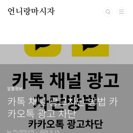
본문 바로가기
언니랑마시자
알뜰정보
카톡 채널 광고차단 방법 카
카오톡 광고 차단
by 언니랑마시자
2024. 8. 19.