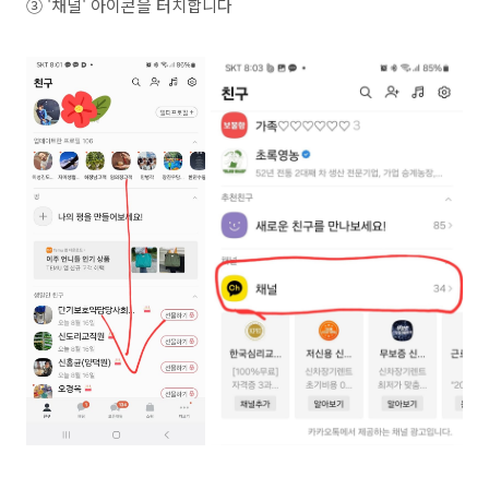
③ '채널' 아이콘을 터치합니다