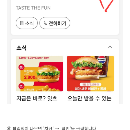
⑥ 팝업창이 나오면 '차단' → '확인'을 클릭합니다