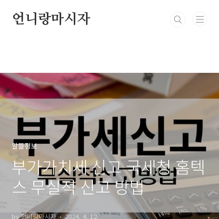
본문 바로가기
언니랑마시자
알뜰정보
부가가치세 신고 국세청 홈텍
스 무실적 신고 방법
by 언니랑마시자
2024. 4. 12.