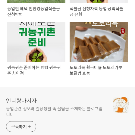
농업인 혜택 친환경농업직불금
직불금 신청자격 농업 공익직불
신청방법
금 유형
귀농귀촌 준비하는 방법 귀농귀
도토리묵 황금비율 도토리가루
촌 차이점
보관법 효능
언니랑마시자
농업관련 정보와 일상생활 속 꿀팁을 소개하는 블로그입
니다
구독하기