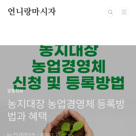
본문 바로가기
언니랑마시자
알뜰정보
농지대장 농업경영체 등록방
법과 혜택
by 언니랑마시자
2023. 7. 11.