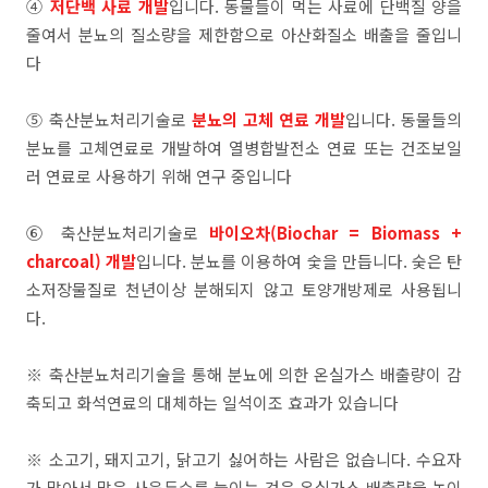
④
저단백 사료 개발
입니다. 동물들이 먹는 사료에 단백질 양을
줄여서 분뇨의 질소량을 제한함으로 아산화질소 배출을 줄입니
다
⑤ 축산분뇨처리기술로
분뇨의 고체 연료 개발
입니다. 동물들의
분뇨를 고체연료로 개발하여 열병합발전소 연료 또는 건조보일
러 연료로 사용하기 위해
연구 중입니다
⑥ 축산분뇨처리기술로
바이오차(Biochar = Biomass +
charcoal) 개발
입니다. 분뇨를 이용하여 숯을 만듭니다.
숮은
탄
소저장물질로 천년이상 분해되지 않고
토양개방제로
사용됩니
다.
※ 축산분뇨처리기술을 통해 분뇨에 의한 온실가스 배출량이 감
축되고 화석연료의 대체하는 일석이조 효과가 있습니다
※ 소고기, 돼지고기, 닭고기 싫어하는 사람은 없습니다. 수요자
가 많아서 많은 사육두수를 늘이는 것은 온실가스 배출량을 높이