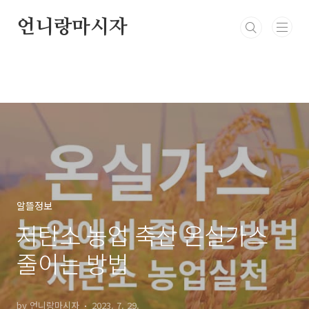
본문 바로가기
언니랑마시자
알뜰정보
저탄소 농업 축산 온실가스
줄이는 방법
by 언니랑마시자
2023. 7. 29.