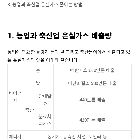
3. 농업과 축산업 온실가스 줄이는 방법
1. 농업과 축산업 온실가스 배출량
농업에 필요한 농경지 논과 밭 그리고 축산분야에서 배출되고 있
는 온실가스의 양은 아래와 같습니다
논
메탄가스 600만톤 배출
밭
아산화질소 580만톤 배출
비에너
장내발
440만톤 배출
지
효
축산
분료처
420만톤 배출
리가스
에너지
농기계, 농축산 시설, 보일러 등